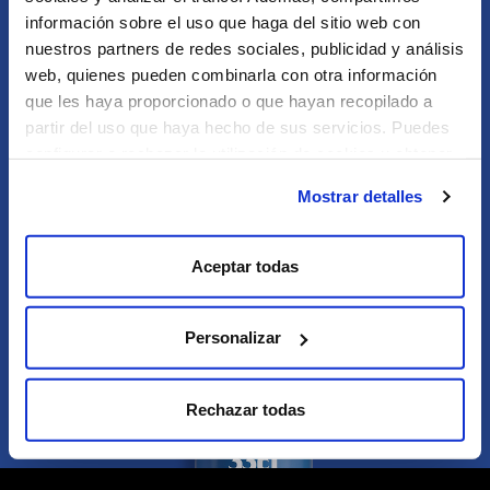
Entérate antes que nadie de nuestros nuevos
información sobre el uso que haga del sitio web con
productos, eventos, experiencias y mucho más
nuestros partners de redes sociales, publicidad y análisis
web, quienes pueden combinarla con otra información
Tu dirección e-mail
*
que les haya proporcionado o que hayan recopilado a
partir del uso que haya hecho de sus servicios. Puedes
¡SUSCRÍBETE!
configurar o rechazar la utilización de cookies u obtener
más información pulsando en “Mostrar detalles”
Mostrar detalles
Aceptar todas
Personalizar
Rechazar todas