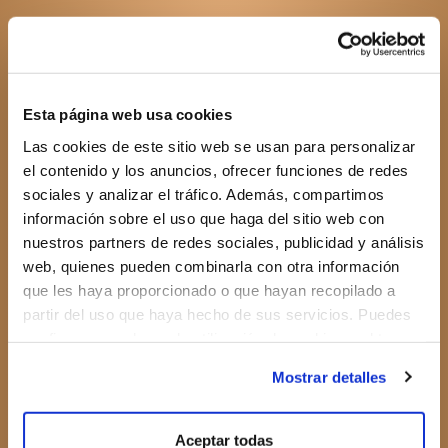
se 
Esta página web usa cookies
Las cookies de este sitio web se usan para personalizar
el contenido y los anuncios, ofrecer funciones de redes
sociales y analizar el tráfico. Además, compartimos
información sobre el uso que haga del sitio web con
nuestros partners de redes sociales, publicidad y análisis
web, quienes pueden combinarla con otra información
que les haya proporcionado o que hayan recopilado a
partir del uso que haya hecho de sus servicios. Puedes
configurar o rechazar la utilización de cookies u obtener
más información pulsando en “Mostrar detalles”
Mostrar detalles
Aceptar todas