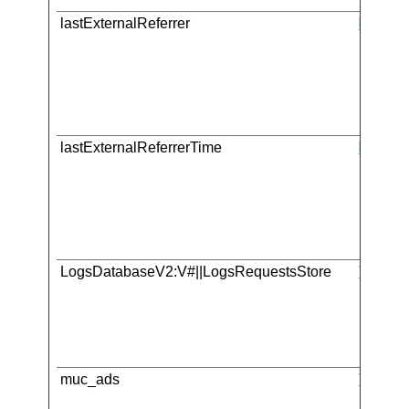
lastExternalReferrer
Meta Pla
lastExternalReferrerTime
Meta Pla
LogsDatabaseV2:V#||LogsRequestsStore
YouTub
muc_ads
Twitter 