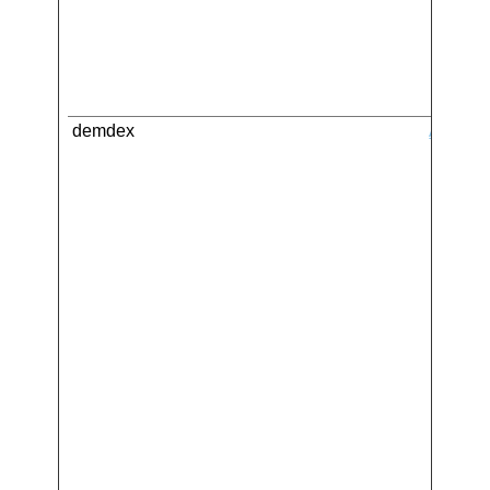
demdex
Adobe I