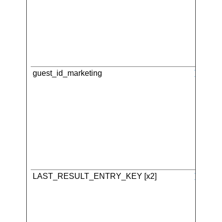
guest_id_marketing
Twitter 
LAST_RESULT_ENTRY_KEY [x2]
YouTub