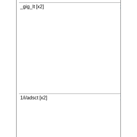
_gig_lt [x2]
SAP
1/i/adsct [x2]
Twitter 