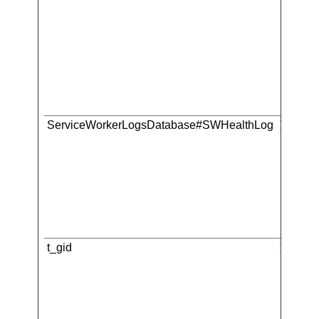
ServiceWorkerLogsDatabase#SWHealthLog
YouTub
t_gid
Tabool