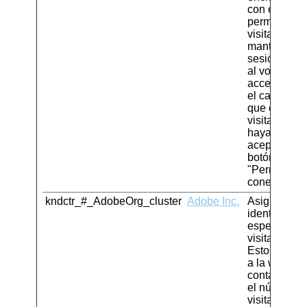
con el fin de
permitir al
visitante
mantener la
sesión activ
al volver a
acceder, en
el caso de
que el
visitante
haya
aceptado el
botón
"Permanece
conectado".
kndctr_#_AdobeOrg_cluster
Adobe Inc.
Asigna un
identificado
específico a
visitante -
Esto permit
a la web
contabilizar
el número d
visitas de u