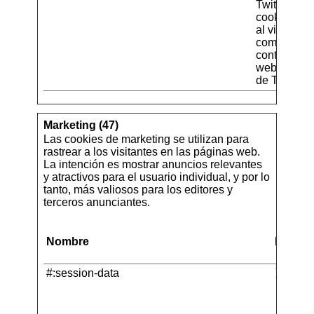
Twitter - La
cookie perm
al visitante
compartir
contenido d
web en su p
de Twitter.
Marketing (47)
Las cookies de marketing se utilizan para
rastrear a los visitantes en las páginas web.
La intención es mostrar anuncios relevantes
y atractivos para el usuario individual, y por lo
tanto, más valiosos para los editores y
terceros anunciantes.
Nombre
Provee
#:session-data
Tabool