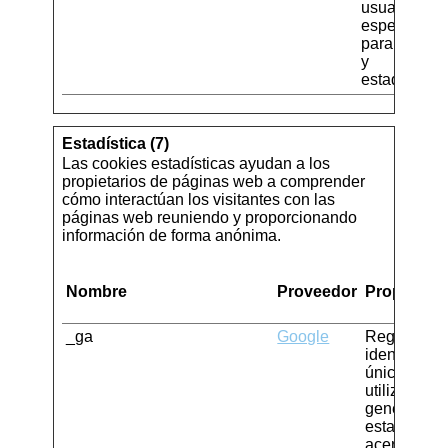
usuario
específico
para análisi
y
estadísticas
Estadística (7)
Las cookies estadísticas ayudan a los
propietarios de páginas web a comprender
cómo interactúan los visitantes con las
páginas web reuniendo y proporcionando
información de forma anónima.
Nombre
Proveedor
Propósito
_ga
Google
Registra u
identificaci
única que 
utiliza para
generar da
estadístico
acerca de 