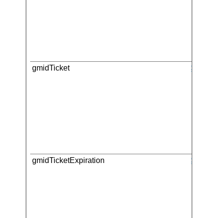
gmidTicket
SAP
gmidTicketExpiration
SAP