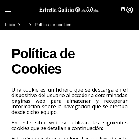
SE ABR
Mostrar / Ocultar Navegación
INICI
Inicio
Política de cookies
Política de
Cookies
Una cookie es un fichero que se descarga en el
Producto
dispositivo del usuario al acceder a determinadas
páginas web para almacenar y recuperar
Cronología
Estrella Galicia 0,0
información sobre la navegación que se efectúa
Estrella Galicia 00 Tostada
desde dicho equipo.
Contacto
Estrella Galicia 00 Tostada
En este sitio web se utilizan las siguientes
Sin Gluten
cookies que se detallan a continuación:
Estrella Galicia 00 6 Maltas
Nuestros
Deportistas
Esta página web usa cookies. Las cookies de este