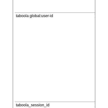
taboola global:user-id
Tabool
taboola_session_id
Tabool