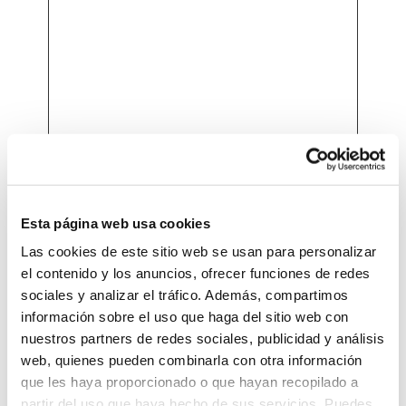
#_#_gig [x2]
estrella
motogp.
Esta página web usa cookies
__Secure-ROLLOUT_TOKEN
YouTub
Las cookies de este sitio web se usan para personalizar
el contenido y los anuncios, ofrecer funciones de redes
sociales y analizar el tráfico. Además, compartimos
información sobre el uso que haga del sitio web con
nuestros partners de redes sociales, publicidad y análisis
__Secure-YEC
YouTub
web, quienes pueden combinarla con otra información
que les haya proporcionado o que hayan recopilado a
partir del uso que haya hecho de sus servicios. Puedes