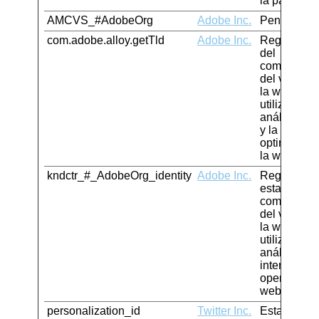
la página
AMCVS_#AdobeOrg
Adobe Inc.
Pendiente
com.adobe.alloy.getTld
Adobe Inc.
Registra da
del
comportami
del visitant
la web. Est
utiliza para 
análisis int
y la
optimizació
la web.
kndctr_#_AdobeOrg_identity
Adobe Inc.
Registra da
estadísticos
comportami
del visitant
la web. Est
utiliza para
análisis
internos por
operador de
web.
personalization_id
Twitter Inc.
Establecida