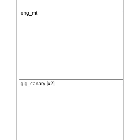
eng_mt
Tabool
gig_canary [x2]
SAP