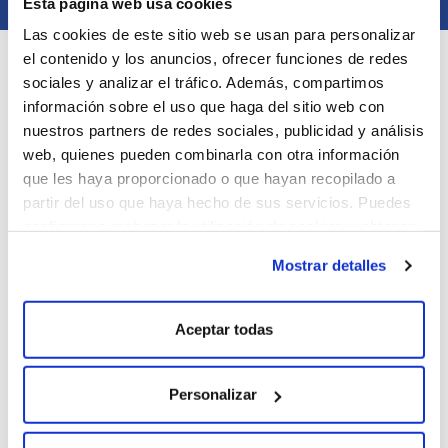
Esta página web usa cookies
Las cookies de este sitio web se usan para personalizar
el contenido y los anuncios, ofrecer funciones de redes
¿Te gusta estar al tanto de
sociales y analizar el tráfico. Además, compartimos
información sobre el uso que haga del sitio web con
todo?
nuestros partners de redes sociales, publicidad y análisis
web, quienes pueden combinarla con otra información
que les haya proporcionado o que hayan recopilado a
Entérate antes que nadie de nuestros nuevos
productos, eventos, experiencias y mucho más
partir del uso que haya hecho de sus servicios. Puedes
configurar o rechazar la utilización de cookies u obtener
Tu dirección e-mail
*
más información pulsando en “Mostrar detalles”
Mostrar detalles
¡SUSCRÍBETE!
Aceptar todas
Personalizar