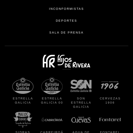
INCONFORMISTAS
DEPORTES
SALA DE PRENSA
se abre en una pestaña
se abre en
ESTRELLA
ESTRELLA
SON
CERVEZAS
GALICIA
GALICIA 00
ESTRELLA
1906
GALICIA
se abre en una pestaña nueva
se abre en una pestaña nueva
se abre en una pestaña
se abre en
SIDRAS
CABREIROÁ
AGUA DE
FONTAREL