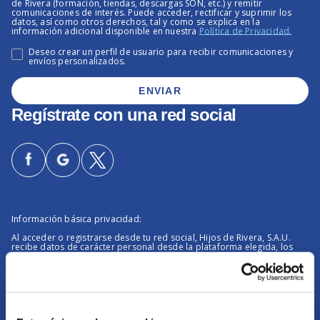
de Rivera (formación, tiendas, descargas SON, etc.) y remitir
comunicaciones de interés. Puede acceder, rectificar y suprimir los
datos, así como otros derechos, tal y como se explica en la
se abr
información adicional disponible en nuestra
Política de Privacidad.
Deseo crear un perfil de usuario para recibir comunicaciones y
envíos personalizados.
ENVIAR
Regístrate con una red social
Información básica privacidad:
Al acceder o registrarse desde tu red social, Hijos de Rivera, S.A.U.
recibe datos de carácter personal desde la plataforma elegida, los
cuales utilizaremos para posibilitar tu registro y posterior acceso a los
sites de Hijos de Rivera (formación, tiendas, descargas SON, etc.), así
como crear un perfil de usuario y enviarte comunicaciones
se 
personalizadas. Puede acceder, rectificar y suprimir los datos, así
como otros derechos, tal y como se explica en la información
se abre en una pes
adicional disponible en nuestra
Política de Privacidad.