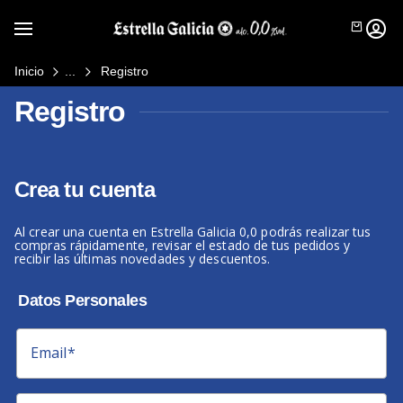
SE ABR
Mostrar / Ocultar Navegación
INICI
Inicio
Registro
Registro
Crea tu cuenta
Al crear una cuenta en Estrella Galicia 0,0 podrás realizar tus
compras rápidamente, revisar el estado de tus pedidos y
recibir las últimas novedades y descuentos.
Producto
Cronología
Datos Personales
Estrella Galicia 0,0
Estrella Galicia 00 Tostada
Contacto
Estrella Galicia 00 Tostada
Email
*
Sin Gluten
Estrella Galicia 00 6 Maltas
Nuestros
Deportistas