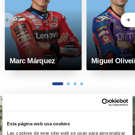
Anterior
Sig
Marc Márquez
Miguel Olivei
1
2
3
4
se 
Esta página web usa cookies
Las cookies de este sitio web se usan para personalizar