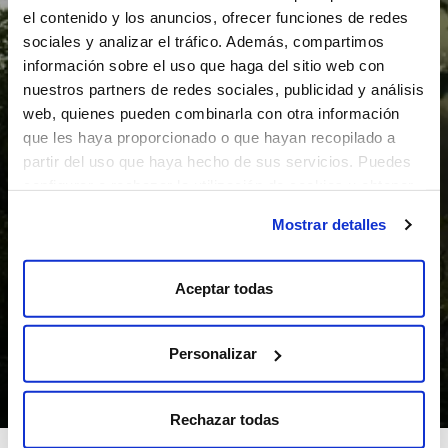
el contenido y los anuncios, ofrecer funciones de redes
sociales y analizar el tráfico. Además, compartimos
información sobre el uso que haga del sitio web con
nuestros partners de redes sociales, publicidad y análisis
web, quienes pueden combinarla con otra información
que les haya proporcionado o que hayan recopilado a
partir del uso que haya hecho de sus servicios. Puedes
configurar o rechazar la utilización de cookies u obtener
más información pulsando en “Mostrar detalles”
Mostrar detalles
Impacto positivo
Dejamos huella en todo lo que hacemos,
pero de la buena.
Aceptar todas
Personalizar
SABER MÁS
Rechazar todas