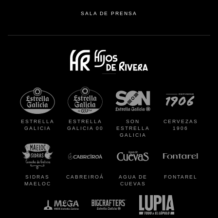
SALA DE PRENSA
se abre en una pestaña
se abre en
ESTRELLA
ESTRELLA
SON
CERVEZAS
GALICIA
GALICIA 00
ESTRELLA
1906
GALICIA
se abre en una pestaña nueva
se abre en una pestaña nueva
se abre en una pestaña
se abre en
SIDRAS
CABREIROÁ
AGUA DE
FONTAREL
MAELOC
CUEVAS
se abre en una pestaña nueva
se abre en una pestaña nueva
se abre en una p