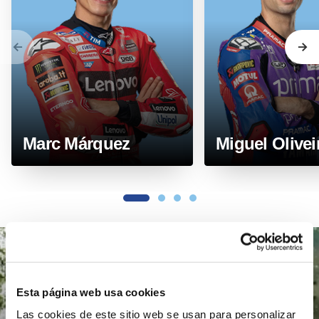
Anterior
Sig
Marc Márquez
Miguel Olivei
1
2
3
4
se 
Esta página web usa cookies
Las cookies de este sitio web se usan para personalizar