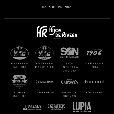
SALA DE PRENSA
se abre en una pestaña
se abre en
ESTRELLA
ESTRELLA
SON
CERVEZAS
GALICIA
GALICIA 00
ESTRELLA
1906
GALICIA
se abre en una pestaña nueva
se abre en una pestaña nueva
se abre en una pestaña
se abre en
SIDRAS
CABREIROÁ
AGUA DE
FONTAREL
MAELOC
CUEVAS
se abre en una pestaña nueva
se abre en una pestaña nueva
se abre en una p