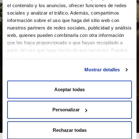
el contenido y los anuncios, ofrecer funciones de redes
sociales y analizar el tráfico. Además, compartimos
información sobre el uso que haga del sitio web con
nuestros partners de redes sociales, publicidad y análisis
web, quienes pueden combinarla con otra información
que les haya proporcionado o que hayan recopilado a
partir del uso que haya hecho de sus servicios. Puedes
configurar o rechazar la utilización de cookies u obtener
más información pulsando en “Mostrar detalles”
Mostrar detalles
Impacto positivo
Dejamos huella en todo lo que hacemos,
pero de la buena.
Aceptar todas
Personalizar
SABER MÁS
Rechazar todas