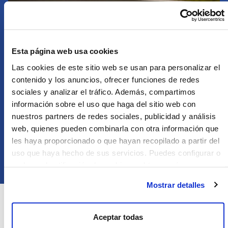
s
Esta página web usa cookies
Las cookies de este sitio web se usan para personalizar el
contenido y los anuncios, ofrecer funciones de redes
sociales y analizar el tráfico. Además, compartimos
información sobre el uso que haga del sitio web con
nuestros partners de redes sociales, publicidad y análisis
web, quienes pueden combinarla con otra información que
les haya proporcionado o que hayan recopilado a partir del
uso que haya hecho de sus servicios. Puedes configurar o
rechazar la utilización de cookies u obtener más
se abre en una pestaña nueva
Ver Más
información pulsando en “Mostrar detalles”
Mostrar detalles
Aceptar todas