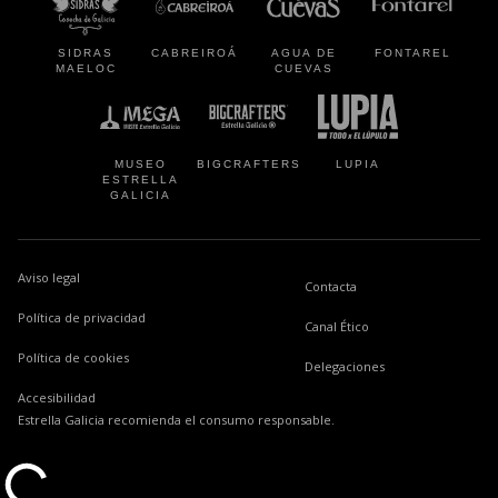
SIDRAS
CABREIROÁ
AGUA DE
FONTAREL
MAELOC
CUEVAS
se abre en una pestaña nueva
se abre en una pestaña nueva
se abre en una p
MUSEO
BIGCRAFTERS
LUPIA
ESTRELLA
GALICIA
Aviso legal
Contacta
Política de privacidad
se abre en una pesta
Canal Ético
Política de cookies
Delegaciones
Accesibilidad
Estrella Galicia recomienda el consumo responsable.