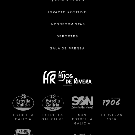
QUIENES SOMOS
IMPACTO POSITIVO
INCONFORMISTAS
DEPORTES
SALA DE PRENSA
se abre en una pestaña
se abre en
ESTRELLA
ESTRELLA
SON
CERVEZAS
GALICIA
GALICIA 00
ESTRELLA
1906
GALICIA
se abre en una pestaña nueva
se abre en una pestaña nueva
se abre en una pestaña
se abre en